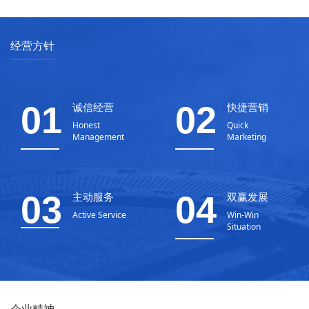
经营方针
01
02
诚信经营
快捷营销
Honest
Quick
Management
Marketing
03
04
主动服务
双赢发展
Active Service
Win-Win
Situation