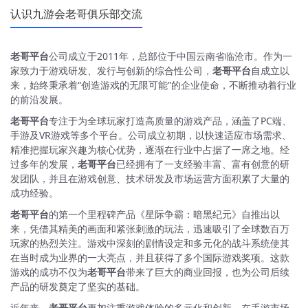
认识九游会老哥俱乐部交流
老哥平台
公司成立于2011年，总部位于中国云南省临沧市。作为一
家致力于游戏研发、发行与创新的综合性公司，
老哥平台
自成立以
来，始终秉承着“创造游戏的无限可能”的企业使命，不断推动着行业
的前沿发展。
老哥平台
专注于为全球玩家打造高质量的游戏产品，涵盖了PC端、
手游及VR游戏等多个平台。公司成立初期，以快速适应市场需求、
精准把握玩家兴趣为核心优势，逐渐在行业中占据了一席之地。经
过多年的发展，
老哥平台
已经拥有了一支经验丰富、富有创意的研
发团队，并且在游戏创意、技术研发及市场运营方面积累了大量的
成功经验。
老哥平台
的第一个里程碑产品《星际争霸：暗黑纪元》自推出以
来，凭借其精美的画面和紧张刺激的玩法，迅速吸引了全球数百万
玩家的热烈关注。游戏中深刻的剧情设定和多元化的战斗系统使其
在当时成为业界的一大亮点，并且获得了多个国际游戏奖项。这款
游戏的成功不仅为
老哥平台
带来了巨大的商业回报，也为公司后续
产品的研发奠定了坚实的基础。
近年来，
老哥平台
更加注重游戏体验的多元化和创新。在手游市场